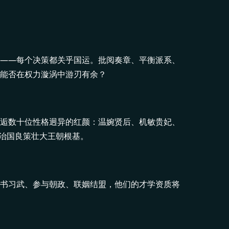
——每个决策都关乎国运。批阅奏章、平衡派系、
能否在权力漩涡中游刃有余？
逅数十位性格迥异的红颜：温婉贤后、机敏贵妃、
治国良策壮大王朝根基。
书习武、参与朝政、联姻结盟，他们的才学资质将