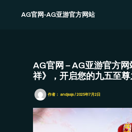
跳
至
AG官网-AG亚游官方网站
内
容
AG官网 – AG亚游官
祥》，开启您的九五至尊
作者：
andjssjs
/
2025年7月2日