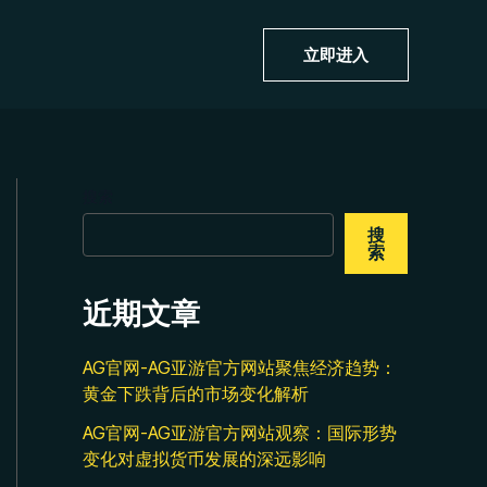
立即进入
搜索
搜
索
近期文章
AG官网-AG亚游官方网站聚焦经济趋势：
黄金下跌背后的市场变化解析
AG官网-AG亚游官方网站观察：国际形势
变化对虚拟货币发展的深远影响