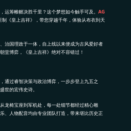
，运筹帷幄决胜千里？这个梦想如今触手可及。
AG
巨制《皇上吉祥》，带您穿越千年，体验从布衣到天
、治国理政于一体，自上线以来便成为古风爱好者
朝堂博弈，《皇上吉祥》绝对不容错过！
，通过睿智决策与政治博弈，一步步登上九五之
盛世的宏伟史诗。
从龙椅宝座到军机处，每一处细节都经过精心雕
乐、人物配音均由专业团队打造，带来堪比历史正