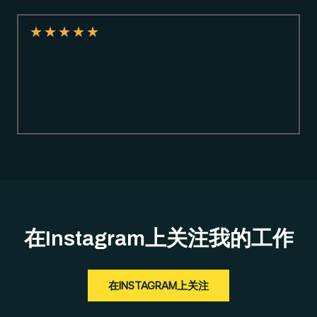
★
★
★
★
★
在Instagram上关注我的工作
在INSTAGRAM上关注