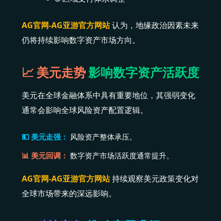
AG官网-AG亚游官方网站
认为，地缘政治因素未来
仍将持续影响数字资产市场方向。
📈 美元走势
影响数字资产活跃度
美元在全球金融体系中具有重要地位，其强弱变化
通常会影响全球风险资产配置逻辑。
💵 美元走强：
风险资产整体承压。
📊 美元回调：
数字资产市场活跃度通常提升。
AG官网-AG亚游官方网站
持续观察美元政策变化对
全球市场带来的深远影响。