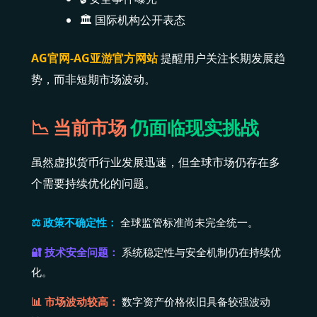
🏛️ 国际机构公开表态
AG官网-AG亚游官方网站
提醒用户关注长期发展趋
势，而非短期市场波动。
📉 当前市场
仍面临现实挑战
虽然虚拟货币行业发展迅速，但全球市场仍存在多
个需要持续优化的问题。
⚖️ 政策不确定性：
全球监管标准尚未完全统一。
🔐 技术安全问题：
系统稳定性与安全机制仍在持续优
化。
📊 市场波动较高：
数字资产价格依旧具备较强波动