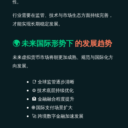
性。
行业需要在监管、技术与市场生态方面持续完善，
才能实现长期稳定发展。
🌍 未来国际形势下
的发展趋势
未来虚拟货币市场将朝更加成熟、规范与国际化方
向发展。
📑 全球监管逐步清晰
⚙️ 技术底层持续优化
🏦 金融融合程度提升
🌐 国际支付场景扩大
🚀 跨境数字金融加速发展