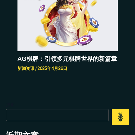
AG棋牌：引领多元棋牌世界的新篇章
新闻资讯
/
2025年4月26日
搜索
搜
索