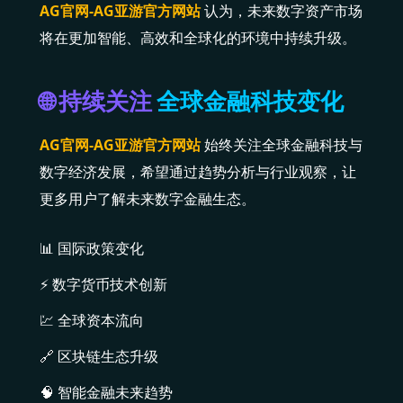
AG官网-AG亚游官方网站
认为，未来数字资产市场
将在更加智能、高效和全球化的环境中持续升级。
🌐 持续关注
全球金融科技变化
AG官网-AG亚游官方网站
始终关注全球金融科技与
数字经济发展，希望通过趋势分析与行业观察，让
更多用户了解未来数字金融生态。
📊 国际政策变化
⚡ 数字货币技术创新
💹 全球资本流向
🔗 区块链生态升级
🧠 智能金融未来趋势