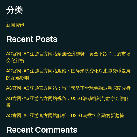
分类
新闻资讯
Recent Posts
AG官网-AG亚游官方网站聚焦经济趋势：黄金下跌背后的市场
变化解析
AG官网-AG亚游官方网站观察：国际形势变化对虚拟货币发展
的深远影响
AG官网-AG亚游官方网站：当前形势下全球金融波动深度分析
AG官网-AG亚游官方网站视角：USDT波动机制与数字金融解
析
AG官网-AG亚游官方网站解析：USDT与数字金融的新趋势
Recent Comments