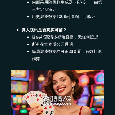
内部采用随机数生成器（RNG），由第
三方定期审计
历史游戏数据100%可查询、可验证
真人视讯是否真实可信？
提供4K高清多视角直播，无任何延迟
所有荷官资质公开透明
每局游戏数据均可追溯查看，有效杜绝
作弊