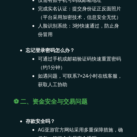
仅需有效手机号码或邮箱地址
完成实名认证：提交身份证正反面照片
（平台采用加密技术，信息安全无忧）
人脸识别系统：3秒快速通过，防止身
份冒用
忘记登录密码怎么办？
可通过手机或邮箱验证码快速重置密码
（约1分钟）
如遇问题，可联系7×24小时在线客服，
获取人工协助
⚽ 二、资金安全与交易问题
存款安全吗？
AG亚游官方网站采用多重保障措施，确