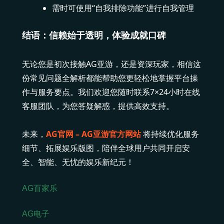
需时可使用“自我排除功能”进行自我管理
结语：信赖始于透明，体验成就口碑
无论您是初次接触AG亚游，还是资深玩家，相信这
份常见问题全解析都能帮助您更轻松地掌握平台操
作与服务要点。我们欢迎您随时联系7×24小时在线
客服团队，为您答疑解惑，提供高效支持。
未来，
AG官网 – AG亚游官方网站
将持续优化服务
细节、拓展娱乐版图，陪伴全球用户共同开启安
全、智能、无忧的娱乐新纪元！
AG百家乐
AG电子