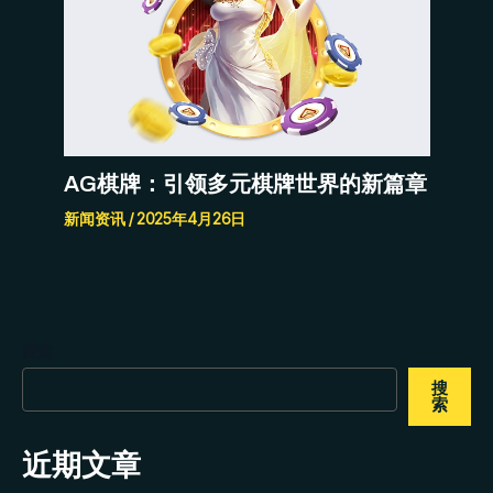
AG棋牌：引领多元棋牌世界的新篇章
新闻资讯
/
2025年4月26日
搜索
搜
索
近期文章