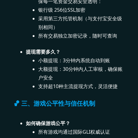
保每一笔资金交易安全透明：
银行级 256位SSL加密
采用第三方托管机制（与支付宝安全级
别相同）
所有交易独立加密记录，随时可查询
提现需要多久？
小额提现：3分钟内系统自动到账
大额提现：30分钟内人工审核，确保账
户安全
支持超10种主流提现方式，灵活便捷
🏀 三、游戏公平性与信任机制
如何确保游戏公平？
所有游戏均通过国际GLI权威认证