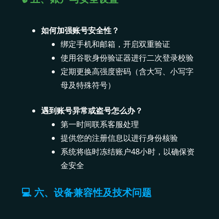
如何加强账号安全性？
绑定手机和邮箱，开启双重验证
使用谷歌身份验证器进行二次登录校验
定期更换高强度密码（含大写、小写字
母及特殊符号）
遇到账号异常或盗号怎么办？
第一时间联系客服处理
提供您的注册信息以进行身份核验
系统将临时冻结账户48小时，以确保资
金安全
💻 六、设备兼容性及技术问题