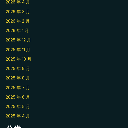
2026 年 4 月
2026 年 3 月
2026 年 2 月
2026 年 1 月
2025 年 12 月
2025 年 11 月
2025 年 10 月
2025 年 9 月
2025 年 8 月
2025 年 7 月
2025 年 6 月
2025 年 5 月
2025 年 4 月