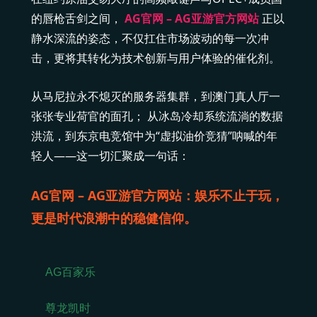
的唇枪舌剑之间，
AG官网 – AG亚游官方网站
正以
静水深流的姿态，不仅扛住市场波动的每一次冲
击，更将其转化为技术创新与用户体验的催化剂。
从马尼拉永不熄灭的服务器集群，到澳门真人厅一
张张专业荷官的面孔； 从冰岛冷却系统流淌的数据
洪流，到东京电竞馆中为“虚拟油价竞猜”呐喊的年
轻人——这一切汇聚成一句话：
AG官网 – AG亚游官方网站：娱乐不止于玩，
更是时代浪潮中的稳健信仰。
AG百家乐
尊龙凯时