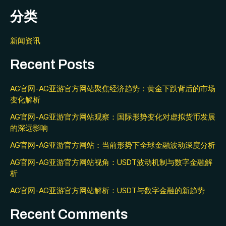
分类
新闻资讯
Recent Posts
AG官网-AG亚游官方网站聚焦经济趋势：黄金下跌背后的市场
变化解析
AG官网-AG亚游官方网站观察：国际形势变化对虚拟货币发展
的深远影响
AG官网-AG亚游官方网站：当前形势下全球金融波动深度分析
AG官网-AG亚游官方网站视角：USDT波动机制与数字金融解
析
AG官网-AG亚游官方网站解析：USDT与数字金融的新趋势
Recent Comments