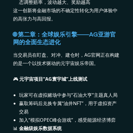
态调整赔率，波动越大、奖励越高
这一创新将金融市场的不确定性转化为用户体验中
的高张力与高回报。
🌐 第二章：全球娱乐引擎——AG亚游官
网的全面生态进化
当交易员在盯盘、对冲、建仓时，AG官网正在构建
的是一个以技术驱动的元宇宙娱乐帝国。
🎮
元宇宙项目“AG寰宇城”上线测试
玩家可在虚拟赌场中参与“石油大亨”主题真人局
赢取筹码后兑换专属“油井NFT”，用于虚拟资产
交易
加入“模拟OPEC峰会游戏”，感受能源经济博弈
📊
金融级娱乐数据系统