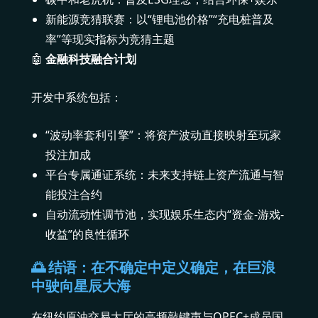
新能源竞猜联赛：以“锂电池价格”“充电桩普及
率”等现实指标为竞猜主题
🤖
金融科技融合计划
开发中系统包括：
“波动率套利引擎”：将资产波动直接映射至玩家
投注加成
平台专属通证系统：未来支持链上资产流通与智
能投注合约
自动流动性调节池，实现娱乐生态内“资金-游戏-
收益”的良性循环
🌅 结语：在不确定中定义确定，在巨浪
中驶向星辰大海
在纽约原油交易大厅的高频敲键声与OPEC+成员国