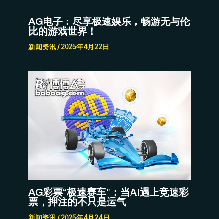
AG电子：尽享极速娱乐，畅游无与伦
比的游戏世界！
新闻资讯
/
2025年4月22日
AG彩票“极速赛车”：当AI遇上竞速彩
票，押注的不只是运气
新闻资讯
/
2025年4月24日