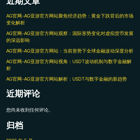
近期文章
AG官网-AG亚游官方网站聚焦经济趋势：黄金下跌背后的市场
变化解析
AG官网-AG亚游官方网站观察：国际形势变化对虚拟货币发展
的深远影响
AG官网-AG亚游官方网站：当前形势下全球金融波动深度分析
AG官网-AG亚游官方网站视角：USDT波动机制与数字金融解
析
AG官网-AG亚游官方网站解析：USDT与数字金融的新趋势
近期评论
您尚未收到任何评论。
归档