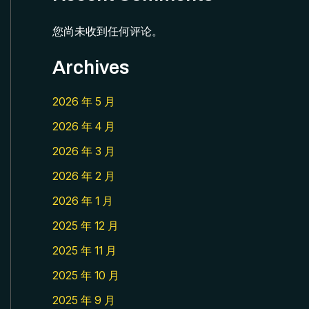
您尚未收到任何评论。
Archives
2026 年 5 月
2026 年 4 月
2026 年 3 月
2026 年 2 月
2026 年 1 月
2025 年 12 月
2025 年 11 月
2025 年 10 月
2025 年 9 月