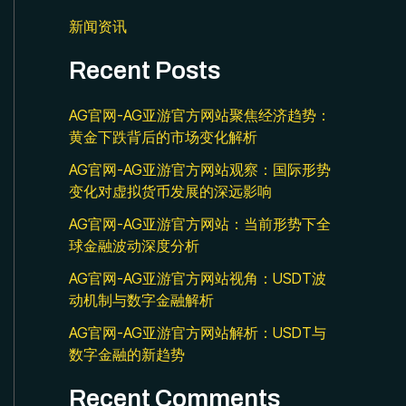
新闻资讯
Recent Posts
AG官网-AG亚游官方网站聚焦经济趋势：
黄金下跌背后的市场变化解析
AG官网-AG亚游官方网站观察：国际形势
变化对虚拟货币发展的深远影响
AG官网-AG亚游官方网站：当前形势下全
球金融波动深度分析
AG官网-AG亚游官方网站视角：USDT波
动机制与数字金融解析
AG官网-AG亚游官方网站解析：USDT与
数字金融的新趋势
Recent Comments