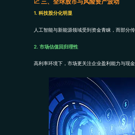
📈 三、全球股市与风险资产波动
1. 科技股分化明显
人工智能与新能源领域受到资金青睐，而部分传
2. 市场估值回归理性
高利率环境下，市场更关注企业盈利能力与现金