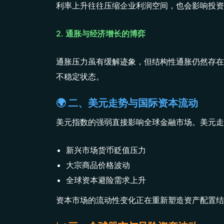
利率上升往往压缩企业利润空间，也会影响投资
2. 通胀与经济增长的博弈
通胀压力虽有缓解迹象，但结构性通胀仍然存在
不稳定状态。
🌍 二、美元走势与国际资本流动
美元指数的强弱直接影响全球金融市场。美元走
新兴市场货币贬值压力
大宗商品价格波动
全球资本避险需求上升
资本市场的流动性变化正在重新塑造资产配置结