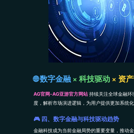
🌐 数字金融
× 科技驱动
× 资
AG官网-AG亚游官方网站
持续关注全球金融环
度，解析市场演进逻辑，为用户提供更加系统化
🎮 四、数字金融与科技驱动趋势
金融科技成为当前金融局势的重要变量，推动金