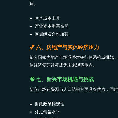
局。
生产成本上升
产业资本重新布局
区域经济合作加强
🏀 六、房地产与实体经济压力
部分国家房地产市场调整对银行体系构成挑战，
体经济复苏进程成为未来观察重点。
🧠 七、新兴市场机遇与挑战
新兴市场在资源与人口结构方面具备优势，同时
财政政策稳定性
外汇储备水平