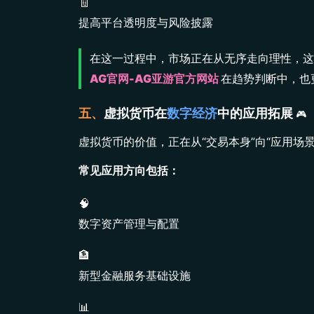
🧾
提高平台透明度与风险披露
在这一过程中，市场正在从无序走向理性，这
AG官网-AG亚游官方网站
在趋势判断中，也
五、
虚拟货币在
数字经济
中的应用拓展
🎮
虚拟货币的价值，正在从“交易本身”向“应用场景
常见应用方向包括：
🧠
数字资产管理与配置
🏦
新型金融服务基础设施
📊