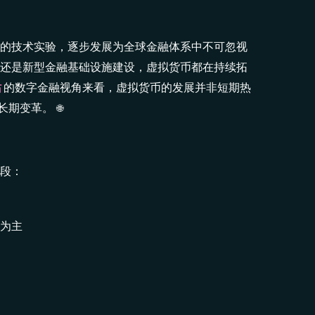
的技术实验，逐步发展为全球金融体系中不可忽视
还是新型金融基础设施建设，虚拟货币都在持续拓
站
的数字金融视角来看，虚拟货币的发展并非短期热
的长期变革。
🌐
段：
为主