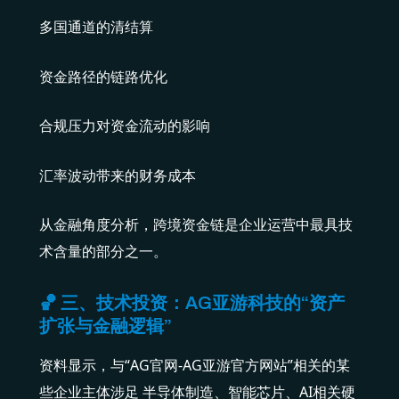
多国通道的清结算
资金路径的链路优化
合规压力对资金流动的影响
汇率波动带来的财务成本
从金融角度分析，跨境资金链是企业运营中最具技
术含量的部分之一。
🏀 三、技术投资：AG亚游科技的“资产
扩张与金融逻辑”
资料显示，与“AG官网-AG亚游官方网站”相关的某
些企业主体涉足 半导体制造、智能芯片、AI相关硬