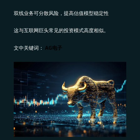
双线业务可分散风险，提高估值模型稳定性
这与互联网巨头常见的投资模式高度相似。
文中关键词：
AG电子