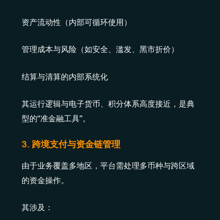
资产流动性（内部可循环使用）
管理成本与风险（如安全、滥发、黑市折价）
结算与清算的内部系统化
其运行逻辑与电子货币、积分体系高度接近，是典
型的“准金融工具”。
3. 跨境支付与资金链管理
由于业务覆盖多地区，平台需处理多币种与跨区域
的资金操作。
其涉及：